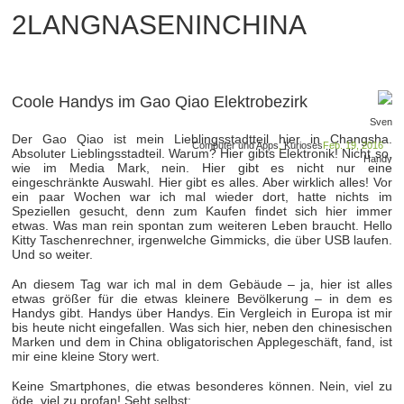
2LANGNASENINCHINA
Coole Handys im Gao Qiao Elektrobezirk
Sven
Der Gao Qiao ist mein Lieblingsstadtteil hier in Changsha.
Computer und Apps
,
Kurioses
Feb. 19, 2016
Absoluter Lieblingsstadteil. Warum? Hier gibts Elektronik! Nicht so,
Handy
wie im Media Mark, nein. Hier gibt es nicht nur eine
eingeschränkte Auswahl. Hier gibt es alles. Aber wirklich alles! Vor
ein paar Wochen war ich mal wieder dort, hatte nichts im
Speziellen gesucht, denn zum Kaufen findet sich hier immer
etwas. Was man rein spontan zum weiteren Leben braucht. Hello
Kitty Taschenrechner, irgenwelche Gimmicks, die über USB laufen.
Und so weiter.
An diesem Tag war ich mal in dem Gebäude – ja, hier ist alles
etwas größer für die etwas kleinere Bevölkerung – in dem es
Handys gibt. Handys über Handys. Ein Vergleich in Europa ist mir
bis heute nicht eingefallen. Was sich hier, neben den chinesischen
Marken und dem in China obligatorischen Applegeschäft, fand, ist
mir eine kleine Story wert.
Keine Smartphones, die etwas besonderes können. Nein, viel zu
öde, viel zu profan! Seht selbst: