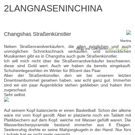
2LANGNASENINCHINA
Changshas Straßenkünstler
Martina
Neben Straßenrandverkäufern, die allen möglichen und auch
Alltag und Geschehen
Jan. 31, 2015
unmöglichen Schnickschnack verkaufen, und schrecklichen
Musikanten gibt es in Changsha auch gute Straßenkünstler.
Ich will mich nicht über die Straßenrandverkäufer beschweren,
diese sind Gold wert. Auch wir haben da bereits eingekauft.
Schuheinlegesohlen im Winter für 80cent das Paar.
Aber der Straßenkünstler, den wir bei unserem letzten
Downtownbummel gesehen haben, war echt ganz gut. Immerhin
sind wir ein paar Augenblicke stehen geblieben und haben ihm
zugeschaut.
Seht selbst.
Auf seinem Kopf balancierte er einen Basketball. Schon der alleine
wäre mir vom Kopf gerollt. Aber er platzierte noch ein Tablett mit
Platikbechern auf dem Kopf, welche mit Wasser gefüllt waren. Die
Wasserbecherpyramide bestand immerhin aus 6 Etagen.
Seelenruhig drehte er seine Mahjongkugeln in der Hand. Nur fürs
Lächeln hat es nicht mehr gereicht.