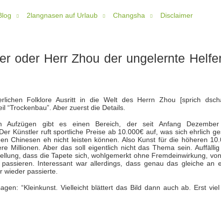
Blog
2langnasen auf Urlaub
Changsha
Disclaimer
r oder Herr Zhou der ungelernte Helfe
rlichen Folklore Ausritt in die Welt des Herrn Zhou [sprich dsch
il “Trockenbau”. Aber zuerst die Details.
n Aufzügen gibt es einen Bereich, der seit Anfang Dezember
er Künstler ruft sportliche Preise ab 10.000€ auf, was sich ehrlich g
rden Chinesen eh nicht leisten können. Also Kunst für die höheren 10.
ere Millionen. Aber das soll eigentlich nicht das Thema sein. Auffälli
tellung, dass die Tapete sich, wohlgemerkt ohne Fremdeinwirkung, von
passieren. Interessant war allerdings, dass genau das gleiche an e
 wieder passierte.
n: “Kleinkunst. Vielleicht blättert das Bild dann auch ab. Erst viel 