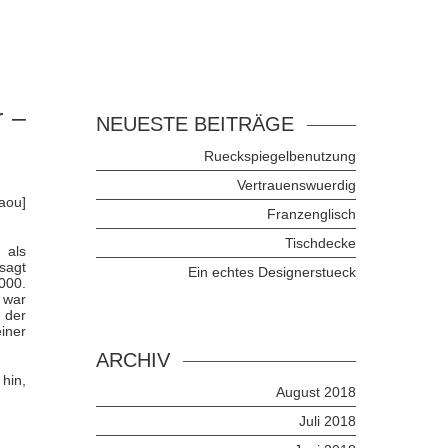
r –
NEUESTE BEITRÄGE
Rueckspiegelbenutzung
Vertrauenswuerdig
aou]
Franzenglisch
Tischdecke
 als
esagt
Ein echtes Designerstueck
000.
g war
 der
iner
ARCHIV
hin,
August 2018
Juli 2018