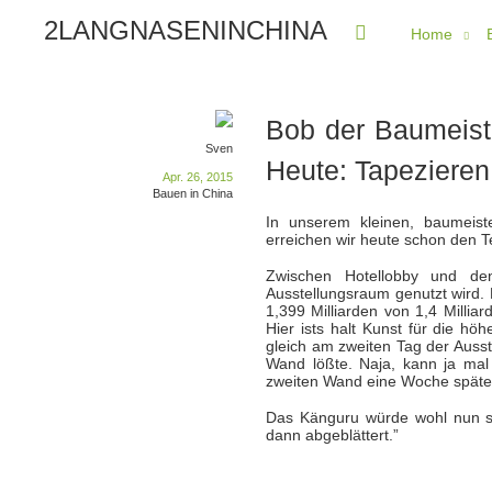
2LANGNASENINCHINA
Home
Bob der Baumeiste
Sven
Heute: Tapezieren
Apr. 26, 2015
Bauen in China
In unserem kleinen, baumeiste
erreichen wir heute schon den Te
Zwischen Hotellobby und de
Ausstellungsraum genutzt wird. D
1,399 Milliarden von 1,4 Millia
Hier ists halt Kunst für die höh
gleich am zweiten Tag der Auss
Wand lößte. Naja, kann ja mal 
zweiten Wand eine Woche später
Das Känguru würde wohl nun sage
dann abgeblättert.”