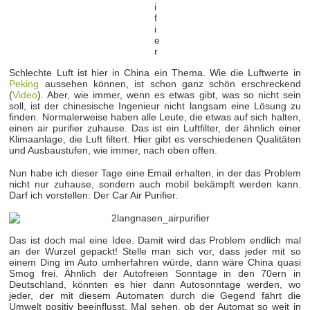
Schlechte Luft ist hier in China ein Thema. Wie die Luftwerte in
Peking
aussehen können, ist schon ganz schön erschreckend
(
Video
). Aber, wie immer, wenn es etwas gibt, was so nicht sein
soll, ist der chinesische Ingenieur nicht langsam eine Lösung zu
finden. Normalerweise haben alle Leute, die etwas auf sich halten,
einen air purifier zuhause. Das ist ein Luftfilter, der ähnlich einer
Klimaanlage, die Luft filtert. Hier gibt es verschiedenen Qualitäten
und Ausbaustufen, wie immer, nach oben offen.
Nun habe ich dieser Tage eine Email erhalten, in der das Problem
nicht nur zuhause, sondern auch mobil bekämpft werden kann.
Darf ich vorstellen: Der Car Air Purifier.
Das ist doch mal eine Idee. Damit wird das Problem endlich mal
an der Wurzel gepackt! Stelle man sich vor, dass jeder mit so
einem Ding im Auto umherfahren würde, dann wäre China quasi
Smog frei. Ähnlich der Autofreien Sonntage in den 70ern in
Deutschland, könnten es hier dann Autosonntage werden, wo
jeder, der mit diesem Automaten durch die Gegend fährt die
Umwelt positiv beeinflusst. Mal sehen, ob der Automat so weit in