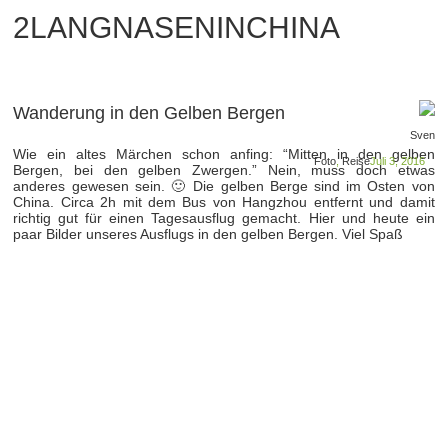
2LANGNASENINCHINA
Wanderung in den Gelben Bergen
Sven
Wie ein altes Märchen schon anfing: “Mitten in den gelben
Foto
,
Reise
Juli 3, 2016
Bergen, bei den gelben Zwergen.” Nein, muss doch etwas
anderes gewesen sein. 🙂 Die gelben Berge sind im Osten von
China. Circa 2h mit dem Bus von Hangzhou entfernt und damit
richtig gut für einen Tagesausflug gemacht. Hier und heute ein
paar Bilder unseres Ausflugs in den gelben Bergen. Viel Spaß