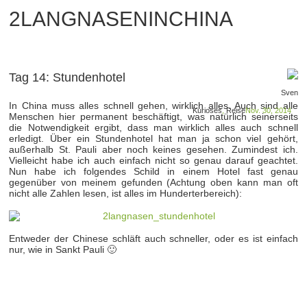
2LANGNASENINCHINA
Tag 14: Stundenhotel
Sven
In China muss alles schnell gehen, wirklich alles. Auch sind alle
Kurioses
,
Reise
Nov. 30, 2014
Menschen hier permanent beschäftigt, was natürlich seinerseits
die Notwendigkeit ergibt, dass man wirklich alles auch schnell
erledigt. Über ein Stundenhotel hat man ja schon viel gehört,
außerhalb St. Pauli aber noch keines gesehen. Zumindest ich.
Vielleicht habe ich auch einfach nicht so genau darauf geachtet.
Nun habe ich folgendes Schild in einem Hotel fast genau
gegenüber von meinem gefunden (Achtung oben kann man oft
nicht alle Zahlen lesen, ist alles im Hunderterbereich):
Entweder der Chinese schläft auch schneller, oder es ist einfach
nur, wie in Sankt Pauli 🙂