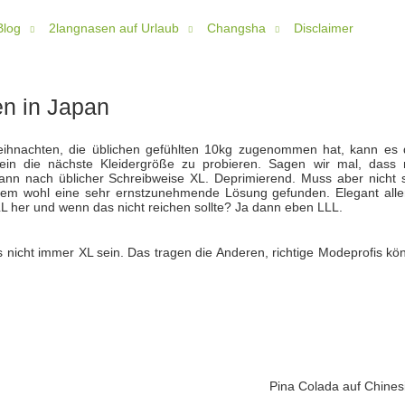
Blog
2langnasen auf Urlaub
Changsha
Disclaimer
n in Japan
hnachten, die üblichen gefühlten 10kg zugenommen hat, kann es
in die nächste Kleidergröße zu probieren. Sagen wir mal, dass
ann nach üblicher Schreibweise XL. Deprimierend. Muss aber nicht s
lem wohl eine sehr ernstzunehmende Lösung gefunden. Elegant alle
L her und wenn das nicht reichen sollte? Ja dann eben LLL.
 nicht immer XL sein. Das tragen die Anderen, richtige Modeprofis kö
Pina Colada auf Chines