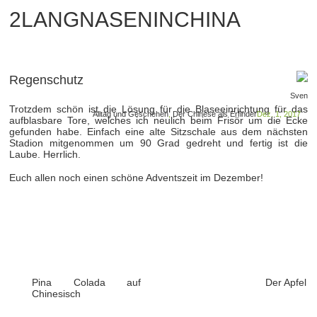
2LANGNASENINCHINA
Regenschutz
Sven
Trotzdem schön ist die Lösung für die Blaseeinrichtung für das
Alltag und Geschehen
,
Der Chinese als Erfinder
Dez. 1, 2017
aufblasbare Tore, welches ich neulich beim Frisör um die Ecke
gefunden habe. Einfach eine alte Sitzschale aus dem nächsten
Stadion mitgenommen um 90 Grad gedreht und fertig ist die
Laube. Herrlich.
Euch allen noch einen schöne Adventszeit im Dezember!
Pina Colada auf
Der Apfel
Chinesisch