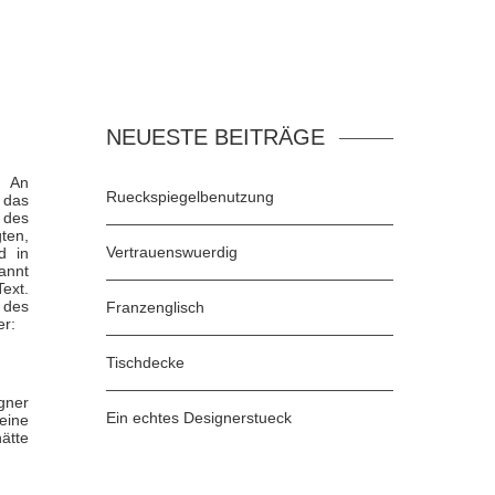
NEUESTE BEITRÄGE
. An
Rueckspiegelbenutzung
 das
 des
ten,
Vertrauenswuerdig
d in
annt
ext.
 des
Franzenglisch
er:
Tischdecke
gner
Ein echtes Designerstueck
eine
ätte