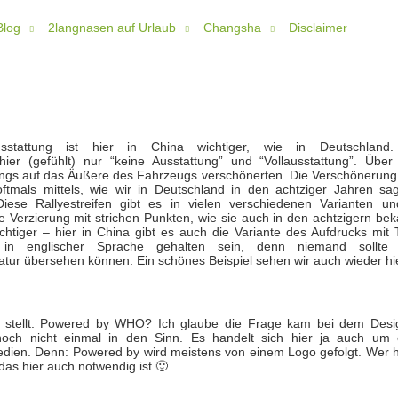
Blog
2langnasen auf Urlaub
Changsha
Disclaimer
usstattung ist hier in China wichtiger, wie in Deutschland
hier (gefühlt) nur “keine Ausstattung” und “Vollausstattung”. Über
erdings auf das Äußere des Fahrzeugs verschönerten. Die Verschönerung
tmals mittels, wie wir in Deutschland in den achtziger Jahren sag
iese Rallyestreifen gibt es in vielen verschiedenen Varianten un
 Verzierung mit strichen Punkten, wie sie auch in den achtzigern bek
htiger – hier in China gibt es auch die Variante des Aufdrucks mit T
 in englischer Sprache gehalten sein, denn niemand sollte
atur übersehen können. Ein schönes Beispiel sehen wir auch wieder hi
n stellt: Powered by WHO? Ich glaube die Frage kam bei dem Desi
och nicht einmal in den Sinn. Es handelt sich hier ja auch um 
dien. Denn: Powered by wird meistens von einem Logo gefolgt. Wer h
as hier auch notwendig ist 🙂