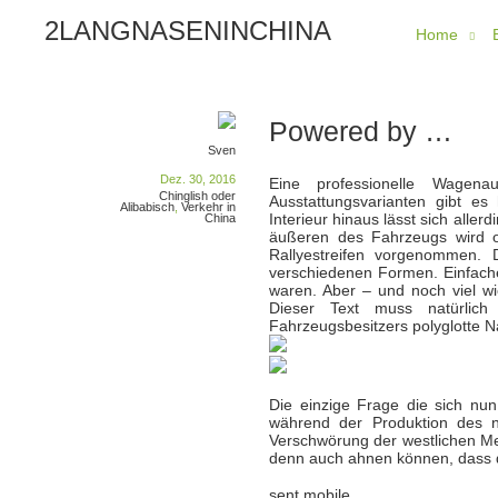
2LANGNASENINCHINA
Home
Powered by …
Sven
Dez. 30, 2016
Eine professionelle Wagena
Chinglish oder
Ausstattungsvarianten gibt es 
Alibabisch
,
Verkehr in
Interieur hinaus lässt sich all
China
äußeren des Fahrzeugs wird of
Rallyestreifen vorgenommen. D
verschiedenen Formen. Einfache
waren. Aber – und noch viel wic
Dieser Text muss natürlich
Fahrzeugsbesitzers polyglotte N
Die einzige Frage die sich nu
während der Produktion des n
Verschwörung der westlichen Me
denn auch ahnen können, dass d
sent mobile