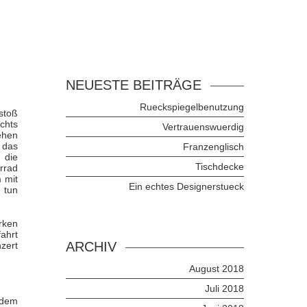
NEUESTE BEITRÄGE
Rueckspiegelbenutzung
stoß
chts
Vertrauenswuerdig
sehen
 das
Franzenglisch
 die
Tischdecke
rrad
 mit
Ein echtes Designerstueck
 tun
rken
ahrt
ARCHIV
zert
August 2018
Juli 2018
 dem