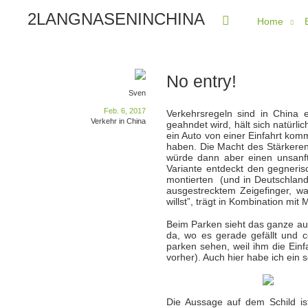
2LANGNASENINCHINA
Home
No entry!
Sven
Feb. 6, 2017
Verkehrsregeln sind in China 
Verkehr in China
geahndet wird, hält sich natürl
ein Auto von einer Einfahrt komm
haben. Die Macht des Stärkeren.
würde dann aber einen unsanft
Variante entdeckt den gegneris
montierten (und in Deutschland 
ausgestrecktem Zeigefinger, w
willst”, trägt in Kombination mi
Beim Parken sieht das ganze au
da, wo es gerade gefällt und c
parken sehen, weil ihm die Ein
vorher). Auch hier habe ich ein s
Die Aussage auf dem Schild is