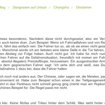
Blog
2langnasen auf Urlaub
Changsha
Disclaimer
etwas besonderes. Nachdem diese nicht durchgesetzt, also ein Ver
ich auch keiner dran. Zum Beispiel: Wenn ich Fahrradfahren und von Re
t, fährt das einfach rein. Die Fahrer tun so, als ob sie einen nicht ge
 Manchmal würde ich am liebsten eine kleine Delle in die Tür fahren,
en Abstieg zur Folge haben. Auch nicht gut. Ich habe für mich nun
chen Fahrer auf die Gefahrensituation, freundlich mit meiner am Fah
absolut illegalen) Presslufthupe, hinzuweisen. Ein ausgestreckter Arm
as dem gegnerischen Fahrer sagt: “ich sehe dich und weiß, was Du
t Maßnahme 1 dazu bei, dass die Fahrer halten.
ch noch mal anders aus. Der Chinese, oder sagen wir, die Meisten, pa
onvenient ist. Habe zum Beispiel schon einen in der Tiefgarageneinf
fahrt in das Parkhaus nicht schnell genug ging (merkt man am Hupkon
chönes Beispiel für: Die Regel passt mir nicht.
t klar. Keine Mofas und Trikes hinter dem Schild. Was steht hinter