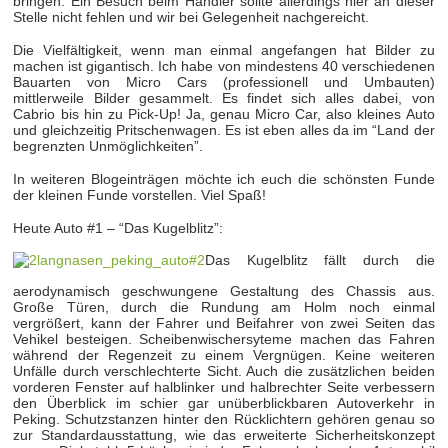
bringen. Ein Besuch beim Händler sollte allerdings hier an dieser
Stelle nicht fehlen und wir bei Gelegenheit nachgereicht.
Die Vielfältigkeit, wenn man einmal angefangen hat Bilder zu
machen ist gigantisch. Ich habe von mindestens 40 verschiedenen
Bauarten von Micro Cars (professionell und Umbauten)
mittlerweile Bilder gesammelt. Es findet sich alles dabei, von
Cabrio bis hin zu Pick-Up! Ja, genau Micro Car, also kleines Auto
und gleichzeitig Pritschenwagen. Es ist eben alles da im “Land der
begrenzten Unmöglichkeiten”.
In weiteren Blogeinträgen möchte ich euch die schönsten Funde
der kleinen Funde vorstellen. Viel Spaß!
Heute Auto #1 – “Das Kugelblitz”:
Das Kugelblitz fällt durch die
aerodynamisch geschwungene Gestaltung des Chassis aus.
Große Türen, durch die Rundung am Holm noch einmal
vergrößert, kann der Fahrer und Beifahrer von zwei Seiten das
Vehikel besteigen. Scheibenwischersyteme machen das Fahren
während der Regenzeit zu einem Vergnügen. Keine weiteren
Unfälle durch verschlechterte Sicht. Auch die zusätzlichen beiden
vorderen Fenster auf halblinker und halbrechter Seite verbessern
den Überblick im schier gar unüberblickbaren Autoverkehr in
Peking. Schutzstanzen hinter den Rücklichtern gehören genau so
zur Standardausstattung, wie das erweiterte Sicherheitskonzept