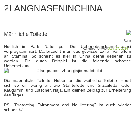
2LANGNASENINCHINA
Männliche Toilette
Sven
Neulich im Park. Natur pur. Der Ueberlebenskampf quasi
Kurioses
,
Umwelt
Jan. 27, 2016
vorprogrammiert. Da braucht man das gewisse Extra. Vor allem
an Stamina. So scheint es hier in China gerne gesehen zu
werden. Ein gutes Beispiel ist die folgende schoene
Uebersetzung:
Die maennliche Toilette. Neben an die weibliche Toilette. Hoert
sich so ein wenig an, wie Stehtoilette und Sitztoilette. Oder
Kaugummi und Lutscher. Naja. Ein kleinen Beitrag zur Erheiterung
des Tages.
PS: “Protecting Evironment and No littering” ist auch wieder
schoen 🙂