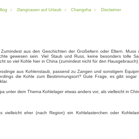
Blog
2langnasen auf Urlaub
Changsha
Disclaimer
. Zumindest aus den Geschichten der Großeltern oder Eltern. Muss 
hte gewesen sein. Viel Staub und Russ, keine besonders tolle Sa
ht so viel Kohle hier in China (zumindest nicht für den Hausgebrauch)
. Presslinge aus Kohlenstaub, passend zu Zangen und sonstigem Equipm
lerdings die Kohle zum Bestimmungsort? Gute Frage, es gibt sogar 
klar.
ropa unter dem Thema Kohlelager etwas anders vor, als vielleicht in Chi
vielleicht eher (nach Region) ein Kohlelasterchen oder Kohlelast