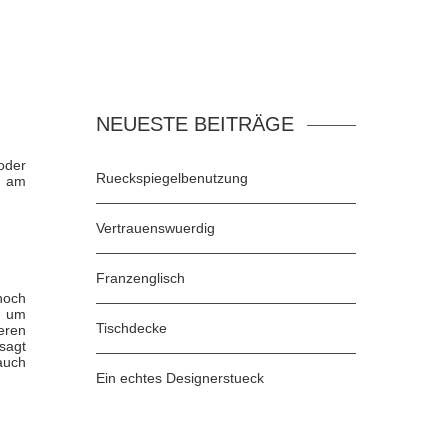
NEUESTE BEITRÄGE
 oder
Rueckspiegelbenutzung
é am
Vertrauenswuerdig
Franzenglisch
noch
f um
Tischdecke
eren
esagt
 auch
Ein echtes Designerstueck