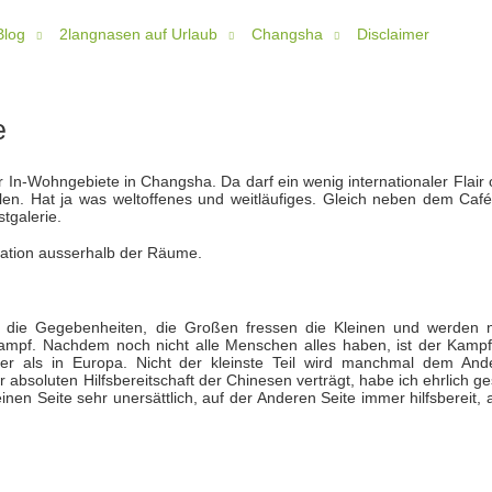
Blog
2langnasen auf Urlaub
Changsha
Disclaimer
e
r In-Wohngebiete in Changsha. Da darf ein wenig internationaler Flair
len. Hat ja was weltoffenes und weitläufiges. Gleich neben dem Caf
tgalerie.
llation ausserhalb der Räume.
 die Gegebenheiten, die Großen fressen die Kleinen und werden 
 Kampf. Nachdem noch nicht alle Menschen alles haben, ist der Kamp
er als in Europa. Nicht der kleinste Teil wird manchmal dem And
r absoluten Hilfsbereitschaft der Chinesen verträgt, habe ich ehrlich g
inen Seite sehr unersättlich, auf der Anderen Seite immer hilfsbereit,