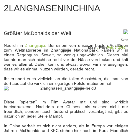
2LANGNASENINCHINA
Größter McDonalds der Welt
Sven
Neulich in
Zhangjiajie
. Bei einem von unseren beiden Ausflügen
Essen
,
Reise
Feb. 5, 2016
zum Weltnaturerbe im Zhangjiajie Nationalpark, kamen wir in
einen Regenguss. Soweit, so wenig ungewöhnlich. Dieses Mal
konnte man sich nicht so recht vor der Nässe verstecken und kalt
war es allemal. Daher kam uns etwas, wovon wir nie ausgingen,
dass wir es einmal Nutzen würden, gerade recht.
Ihr erinnert euch vielleicht an die tollen Aussichten, die man von
dort aus auf die wirklich einzigartigen Felsformationen hat.
Diese “spielten” im Film Avatar mit und sind wirklich
beeindruckend. Nachdem der Chinese als solcher nicht nur
freundlich, sondern auch äußerst praktisch veranlagt ist, gibt es
natürlich an jeder Stelle Mampf.
In China verhält es sich nicht anders, als in Europa vor einigen
Jahren: McDonalds und KFC stehen hier hoch im Kurs. Eigentlich