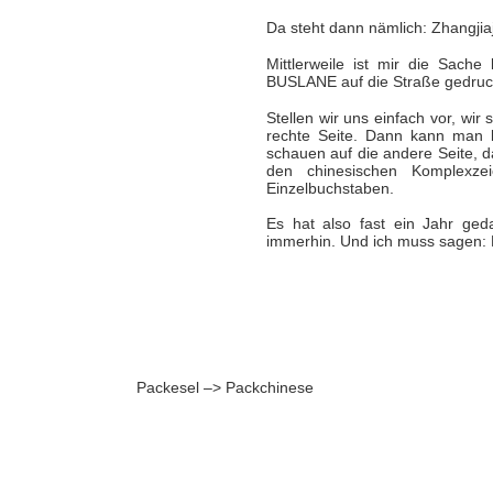
Da steht dann nämlich: Zhangji
Mittlerweile ist mir die Sache
BUSLANE auf die Straße gedruckt
Stellen wir uns einfach vor, wi
rechte Seite. Dann kann man l
schauen auf die andere Seite, d
den chinesischen Komplexze
Einzelbuchstaben.
Es hat also fast ein Jahr ge
immerhin. Und ich muss sagen: F
Packesel –> Packchinese