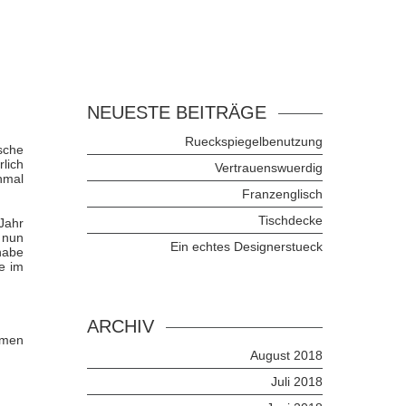
NEUESTE BEITRÄGE
Rueckspiegelbenutzung
sche
rlich
Vertrauenswuerdig
nmal
Franzenglisch
Tischdecke
Jahr
 nun
Ein echtes Designerstueck
habe
e im
ARCHIV
amen
August 2018
Juli 2018