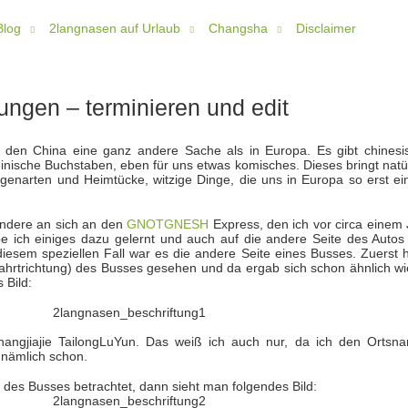
Blog
2langnasen auf Urlaub
Changsha
Disclaimer
ungen – terminieren und edit
n den China eine ganz andere Sache als in Europa. Es gibt chinesi
einische Buchstaben, eben für uns etwas komisches. Dieses bringt natü
Eigenarten und Heimtücke, witzige Dinge, die uns in Europa so erst ei
 Andere an sich an den
GNOTGNESH
Express, den ich vor circa einem 
e ich einiges dazu gelernt und auch auf die andere Seite des Autos
diesem speziellen Fall war es die andere Seite eines Busses. Zuerst 
 Fahrtrichtung) des Busses gesehen und da ergab sich schon ähnlich wi
 Bild:
 Zhangjiajie TailongLuYun. Das weiß ich auch nur, da ich den Ortsn
 nämlich schon.
des Busses betrachtet, dann sieht man folgendes Bild: