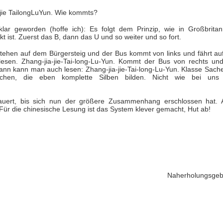
ajie TailongLuYun. Wie kommts?
 klar geworden (hoffe ich): Es folgt dem Prinzip, wie in Großbritan
 ist. Zuerst das B, dann das U und so weiter und so fort.
r stehen auf dem Bürgersteig und der Bus kommt von links und fährt au
esen. Zhang-jia-jie-Tai-long-Lu-Yun. Kommt der Bus von rechts und
ann kann man auch lesen: Zhang-jia-jie-Tai-long-Lu-Yun. Klasse Sache
ichen, die eben komplette Silben bilden. Nicht wie bei uns
dauert, bis sich nun der größere Zusammenhang erschlossen hat. 
ür die chinesische Lesung ist das System klever gemacht, Hut ab!
Naherholungsgeb