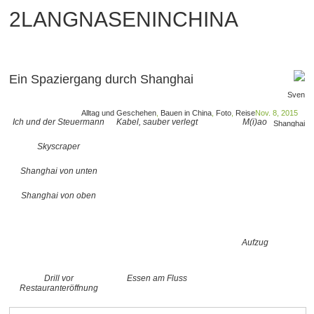
2LANGNASENINCHINA
Ein Spaziergang durch Shanghai
Sven
Alltag und Geschehen
,
Bauen in China
,
Foto
,
Reise
Nov. 8, 2015
Ich und der Steuermann
Kabel, sauber verlegt
M(i)ao
Shanghai
Skyscraper
Shanghai von unten
Shanghai von oben
Aufzug
Drill vor
Essen am Fluss
Restauranteröffnung