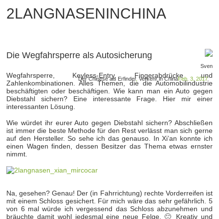
2LANGNASENINCHINA
Die Wegfahrsperre als Autosicherung
Sven
Wegfahrsperre, Keyless-Entry, Fingerabdrücke und
Der Chinese als Erfinder
,
Verkehr in China
Feb. 3, 2017
Zahlenkombinationen. Alles Themen, die die Automobilindustrie
beschäftigten oder beschäftigen. Wie kann man ein Auto gegen
Diebstahl sichern? Eine interessante Frage. Hier mir einer
interessanten Lösung.
Wie würdet ihr eurer Auto gegen Diebstahl sichern? Abschließen
ist immer die beste Methode für den Rest verlässt man sich gerne
auf den Hersteller. So sehe ich das genauso. In Xi’an konnte ich
einen Wagen finden, dessen Besitzer das Thema etwas ernster
nimmt.
Na, gesehen? Genau! Der (in Fahrrichtung) rechte Vorderreifen ist
mit einem Schloss gesichert. Für mich wäre das sehr gefährlich. 5
von 6 mal würde ich vergessend das Schloss abzunehmen und
bräuchte damit wohl jedesmal eine neue Felge. 🙂 Kreativ und