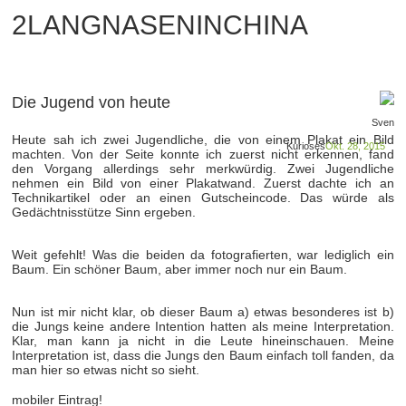
2LANGNASENINCHINA
Die Jugend von heute
Sven
Heute sah ich zwei Jugendliche, die von einem Plakat ein Bild
Kurioses
Okt. 28, 2015
machten. Von der Seite konnte ich zuerst nicht erkennen, fand
den Vorgang allerdings sehr merkwürdig. Zwei Jugendliche
nehmen ein Bild von einer Plakatwand. Zuerst dachte ich an
Technikartikel oder an einen Gutscheincode. Das würde als
Gedächtnisstütze Sinn ergeben.
Weit gefehlt! Was die beiden da fotografierten, war lediglich ein
Baum. Ein schöner Baum, aber immer noch nur ein Baum.
Nun ist mir nicht klar, ob dieser Baum a) etwas besonderes ist b)
die Jungs keine andere Intention hatten als meine Interpretation.
Klar, man kann ja nicht in die Leute hineinschauen. Meine
Interpretation ist, dass die Jungs den Baum einfach toll fanden, da
man hier so etwas nicht so sieht.
mobiler Eintrag!