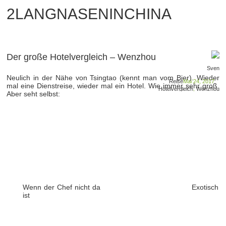
2LANGNASENINCHINA
Der große Hotelvergleich – Wenzhou
Sven
Neulich in der Nähe von Tsingtao (kennt man vom Bier). Wieder
Reise
Mai 24, 2017
mal eine Dienstreise, wieder mal ein Hotel. Wie immer sehr groß.
Hotelvergleich
,
Wenzhou
Aber seht selbst:
Wenn der Chef nicht da
Exotisch
ist