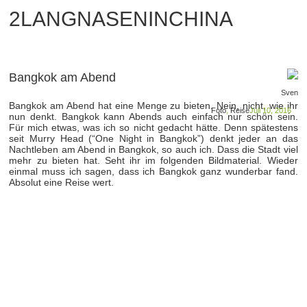
2LANGNASENINCHINA
Bangkok am Abend
Sven
Bangkok am Abend hat eine Menge zu bieten. Nein, nicht, wie ihr
Foto
,
Reise
Juli 10, 2016
nun denkt. Bangkok kann Abends auch einfach nur schön sein.
Für mich etwas, was ich so nicht gedacht hätte. Denn spätestens
seit Murry Head (“One Night in Bangkok”) denkt jeder an das
Nachtleben am Abend in Bangkok, so auch ich. Dass die Stadt viel
mehr zu bieten hat. Seht ihr im folgenden Bildmaterial. Wieder
einmal muss ich sagen, dass ich Bangkok ganz wunderbar fand.
Absolut eine Reise wert.