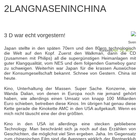
2LANGNASENINCHINA
3 D war echt vorgestern!
Sven
Japan stellte in den späten 70ern und den 80ern technologisch
Kurioses
Apr. 26, 2017
die Welt auf den Kopf. Zuerst den Walkman, dann die CD
(zusammen mit Philips) all die supergünstigen Heimanlagen mit
guter Klangqualität, vom NES und dem folgenden Gameboy ganz
zu schweigen. Weiterhin war Japan für die krassen Auswüchse
der Konsumgesellschaft bekannt. Schnee von Gestern. China ist
heute.
Kino, Unterhaltung der Massen. Super Sache. Konzerne, wie
Wanda Dalian, von denen in Europa noch nie jemand gehört
haben, wie allerdings einen Umsatz von knapp 100 Milliarden
Euro schieben, betreiben diese Kinos. Im übrigen hat genau diese
Kette gerade die Kinokette AMC in den USA aufgekauft. Wenn es
mich nicht täuscht eine der drei größten.
Kino in den USA ist allerdings eine stecken gebliebene
Technology. Man beschränkt sich ja noch auf das Erzählen von
Geschichten, die möglichst viel Sinn ergeben. Jaha. Im Gegensatz
zum chinesischen Film sind die Avengers wirklich der Rentnerklub