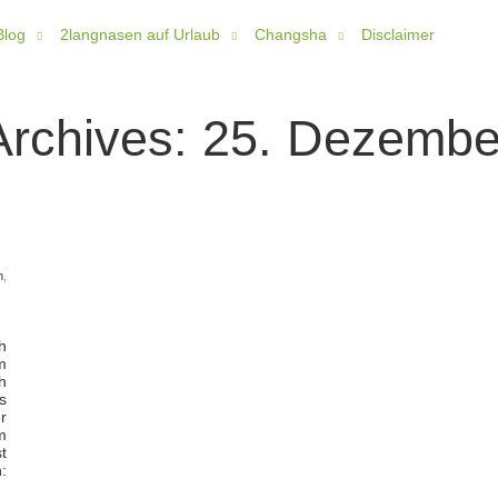
Blog
2langnasen auf Urlaub
Changsha
Disclaimer
Archives:
25. Dezembe
n
,
h
m
h
s
r
m
t
: